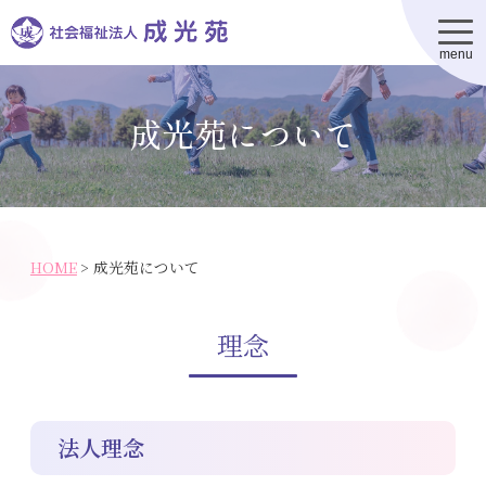
t
翻訳(translation)
o
g
g
成光苑について
l
e
n
施設一覧
成光苑について
a
v
i
地域の皆様へ
g
a
t
お問合わせ
i
o
HOME
>
成光苑について
採用情報
n
理念
法人理念