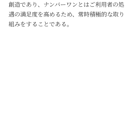
創造であり、ナンバーワンとはご利用者の処
遇の満足度を高めるため、常時積極的な取り
組みをすることである。
新しい時代に生きる力の基礎を培う
女性の社会参加の支援に貢献する
地域子育て支援を積極的に行い、子どもの成
長を喜ぶ社会の実現に寄与する