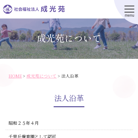
t
翻訳(translation)
o
g
g
成光苑について
l
e
n
施設一覧
成光苑について
a
v
i
地域の皆様へ
g
a
t
お問合わせ
i
o
HOME
>
成光苑について
>
法人沿革
採用情報
n
法人沿革
昭和２５年４月
千里丘保育園として認可